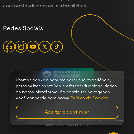
conformidade com as leis brasileiras.
Redes Sociais
Usamos cookies para melhorar sua experiência,
personalizar conteúdo e oferecer funcionalidades
da nossa plataforma. Ao continuar navegando,
você concorda com nossa
Política de Cookies
.
Termos
|
Cookies
|
Privacidade
Aceitar e continuar
FanTicket - 2026 - CNPJ 47.149.708/0001-72
Av. Pres. Juscelino Kubitschek, 2.041 - Torre B - 5º and. - Vila Nova
Conceição - São Paulo - SP