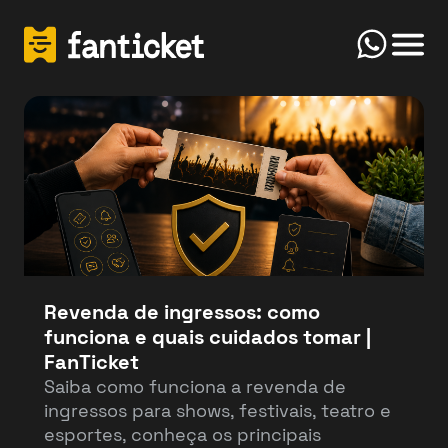
Click
Início
FanTicket
Your message
Olá! Bem-vindo(a) ao FanTicketBot. Como
Send
posso te ajudar hoje? Você deseja vender ou
comprar ingressos?
Revenda de ingressos: como
funciona e quais cuidados tomar |
Vender
Comprar
FanTicket
Saiba como funciona a revenda de
ingressos para shows, festivais, teatro e
esportes, conheça os principais