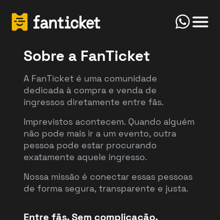
Click
Início
Sobre a FanTicket
A FanTicket é uma comunidade
dedicada à compra e venda de
ingressos diretamente entre fãs.
FanTicket
Your message
Olá! Bem-vindo(a) ao FanTicketBot. Como
Send
Imprevistos acontecem. Quando alguém
posso te ajudar hoje? Você deseja vender ou
não pode mais ir a um evento, outra
comprar ingressos?
pessoa pode estar procurando
exatamente aquele ingresso.
Vender
Comprar
Nossa missão é conectar essas pessoas
de forma segura, transparente e justa.
Entre fãs. Sem complicação.