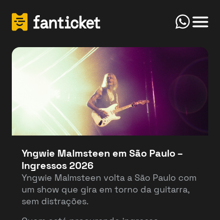
Click
Início
FanTicket
Your message
Olá! Bem-vindo(a) ao FanTicketBot. Como
Send
posso te ajudar hoje? Você deseja vender ou
comprar ingressos?
Yngwie Malmsteen em São Paulo –
Ingressos 2026
Vender
Comprar
Yngwie Malmsteen volta a São Paulo com
um show que gira em torno da guitarra,
sem distrações.