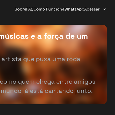
Sobre
FAQ
Como Funciona
WhatsApp
Acessar
 músicas e a força de um
m artista que puxa uma roda
o como quem chega entre amigos
 mundo já está cantando junto.