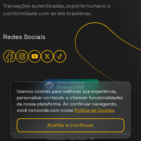
Transações autenticadas, suporte humano e
conformidade com as leis brasileiras.
Redes Sociais
Usamos cookies para melhorar sua experiência,
personalizar conteúdo e oferecer funcionalidades
da nossa plataforma. Ao continuar navegando,
você concorda com nossa
Política de Cookies
.
Termos
|
Cookies
|
Privacidade
Aceitar e continuar
FanTicket - 2026 - CNPJ 47.149.708/0001-72
Av. Pres. Juscelino Kubitschek, 2.041 - Torre B - 5º and. - Vila Nova
Conceição - São Paulo - SP