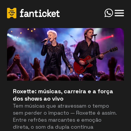
Click
Início
FanTicket
Your message
Olá! Bem-vindo(a) ao FanTicketBot. Como
Send
posso te ajudar hoje? Você deseja vender ou
comprar ingressos?
Roxette: músicas, carreira e a força
dos shows ao vivo
Vender
Comprar
Tem músicas que atravessam o tempo
sem perder o impacto — Roxette é assim.
Entre refrões marcantes e emoção
direta, o som da dupla continua