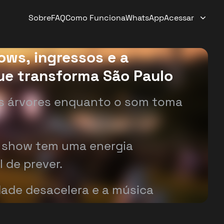
Sobre
FAQ
Como Funciona
WhatsApp
Acessar
ows, ingressos e a
que transforma São Paulo
as árvores enquanto o som toma
a show tem uma energia
 de prever.
idade desacelera e a música