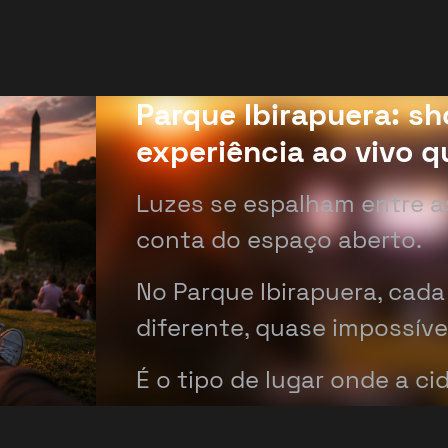
Parque Ibirapuera: sh
experiência ao vivo 
Luzes se espalham entre 
conta do espaço aberto.
No Parque Ibirapuera, cad
diferente, quase impossível
É o tipo de lugar onde a c
assume.