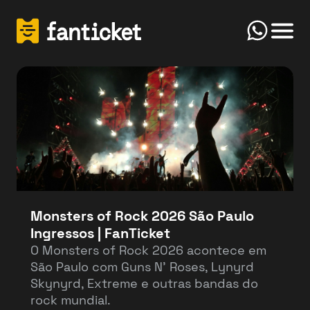
Click
Início
FanTicket
Your message
Olá! Bem-vindo(a) ao FanTicketBot. Como
Send
posso te ajudar hoje? Você deseja vender ou
comprar ingressos?
Monsters of Rock 2026 São Paulo
Ingressos | FanTicket
Vender
Comprar
O Monsters of Rock 2026 acontece em
São Paulo com Guns N’ Roses, Lynyrd
Skynyrd, Extreme e outras bandas do
rock mundial.