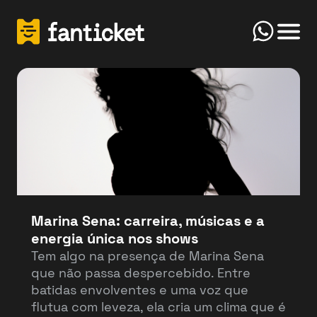
Click
Início
FanTicket
Your message
Olá! Bem-vindo(a) ao FanTicketBot. Como
Send
posso te ajudar hoje? Você deseja vender ou
comprar ingressos?
Marina Sena: carreira, músicas e a
energia única nos shows
Vender
Comprar
Tem algo na presença de Marina Sena
que não passa despercebido. Entre
batidas envolventes e uma voz que
flutua com leveza, ela cria um clima que é