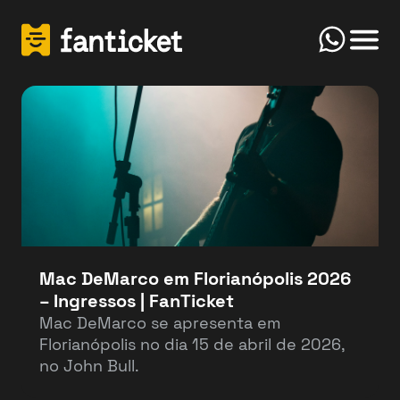
Click
Início
FanTicket
Your message
Olá! Bem-vindo(a) ao FanTicketBot. Como
Send
posso te ajudar hoje? Você deseja vender ou
comprar ingressos?
Mac DeMarco em Florianópolis 2026
– Ingressos | FanTicket
Vender
Comprar
Mac DeMarco se apresenta em
Florianópolis no dia 15 de abril de 2026,
no John Bull.