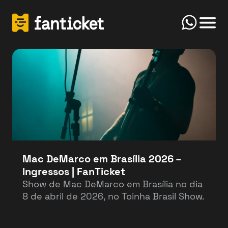
Click
Início
FanTicket
Your message
Olá! Bem-vindo(a) ao FanTicketBot. Como
Send
posso te ajudar hoje? Você deseja vender ou
comprar ingressos?
Mac DeMarco em Brasília 2026 –
Ingressos | FanTicket
Vender
Comprar
Show de Mac DeMarco em Brasília no dia
8 de abril de 2026, no Toinha Brasil Show.