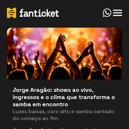
Click
Início
FanTicket
Your message
Olá! Bem-vindo(a) ao FanTicketBot. Como
Send
posso te ajudar hoje? Você deseja vender ou
comprar ingressos?
Jorge Aragão: shows ao vivo,
ingressos e o clima que transforma o
Vender
Comprar
samba em encontro
Luzes baixas, coro alto e samba cantado
do começo ao fim.