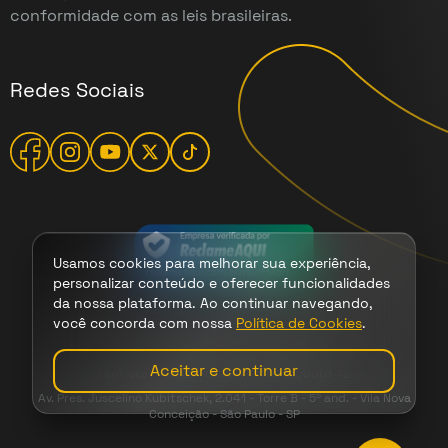
conformidade com as leis brasileiras.
Redes Sociais
Usamos cookies para melhorar sua experiência,
personalizar conteúdo e oferecer funcionalidades
da nossa plataforma. Ao continuar navegando,
você concorda com nossa
Política de Cookies
.
Termos
|
Cookies
|
Privacidade
Aceitar e continuar
FanTicket - 2026 - CNPJ 47.149.708/0001-72
Av. Pres. Juscelino Kubitschek, 2.041 - Torre B - 5º and. - Vila Nova
Conceição - São Paulo - SP