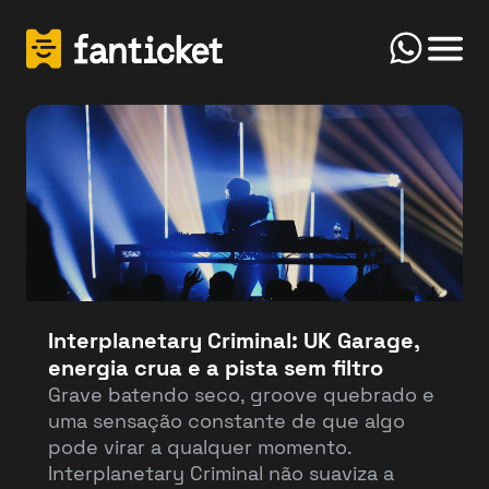
Click
Início
FanTicket
Your message
Olá! Bem-vindo(a) ao FanTicketBot. Como
Send
posso te ajudar hoje? Você deseja vender ou
comprar ingressos?
Interplanetary Criminal: UK Garage,
energia crua e a pista sem filtro
Vender
Comprar
Grave batendo seco, groove quebrado e
uma sensação constante de que algo
pode virar a qualquer momento.
Interplanetary Criminal não suaviza a