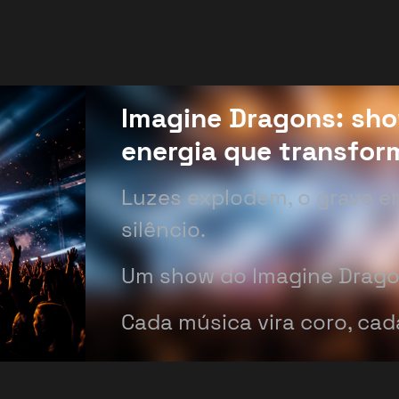
Imagine Dragons: show
energia que transfor
Luzes explodem, o grave en
silêncio.
Um show do Imagine Dragon
Cada música vira coro, ca