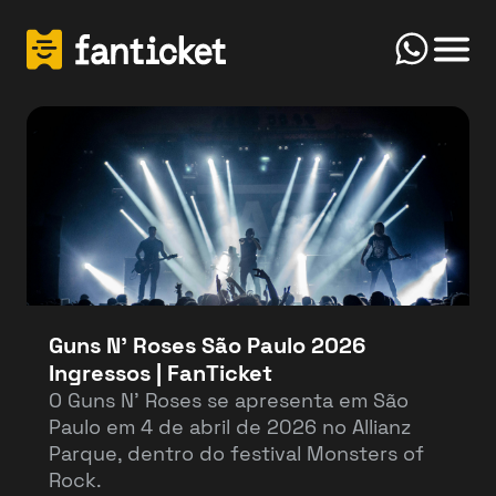
Click
Início
FanTicket
Your message
Olá! Bem-vindo(a) ao FanTicketBot. Como
Send
posso te ajudar hoje? Você deseja vender ou
comprar ingressos?
Guns N’ Roses São Paulo 2026
Ingressos | FanTicket
Vender
Comprar
O Guns N’ Roses se apresenta em São
Paulo em 4 de abril de 2026 no Allianz
Parque, dentro do festival Monsters of
Rock.