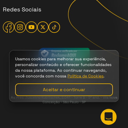
Redes Sociais
Usamos cookies para melhorar sua experiência,
personalizar conteúdo e oferecer funcionalidades
da nossa plataforma. Ao continuar navegando,
você concorda com nossa
Política de Cookies
.
Termos
|
Cookies
|
Privacidade
Aceitar e continuar
FanTicket - 2026 - CNPJ 47.149.708/0001-72
Av. Pres. Juscelino Kubitschek, 2.041 - Torre B - 5º and. - Vila Nova
Conceição - São Paulo - SP