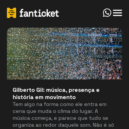
Click
Início
FanTicket
Your message
Olá! Bem-vindo(a) ao FanTicketBot. Como
Send
posso te ajudar hoje? Você deseja vender ou
comprar ingressos?
Gilberto Gil: música, presença e
história em movimento
Vender
Comprar
Tem algo na forma como ele entra em
cena que muda o clima do lugar. A
música começa, e parece que tudo se
organiza ao redor daquele som. Não é só