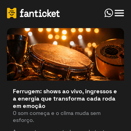
Click
Início
FanTicket
Your message
Olá! Bem-vindo(a) ao FanTicketBot. Como
Send
posso te ajudar hoje? Você deseja vender ou
comprar ingressos?
Ferrugem: shows ao vivo, ingressos e
a energia que transforma cada roda
Vender
Comprar
em emoção
O som começa e o clima muda sem
esforço.