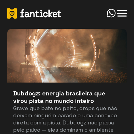
Click
Início
FanTicket
Your message
Olá! Bem-vindo(a) ao FanTicketBot. Como
Send
posso te ajudar hoje? Você deseja vender ou
comprar ingressos?
Dubdogz: energia brasileira que
virou pista no mundo inteiro
Vender
Comprar
Grave que bate no peito, drops que não
deixam ninguém parado e uma conexão
direta com a pista. Dubdogz não passa
pelo palco — eles dominam o ambiente