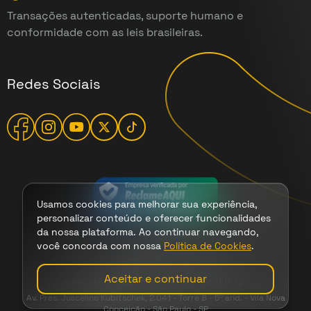
Transações autenticadas, suporte humano e
conformidade com as leis brasileiras.
Redes Sociais
Usamos cookies para melhorar sua experiência,
personalizar conteúdo e oferecer funcionalidades
da nossa plataforma. Ao continuar navegando,
você concorda com nossa
Política de Cookies
.
Termos
|
Cookies
|
Privacidade
Aceitar e continuar
FanTicket - 2026 - CNPJ 47.149.708/0001-72
Av. Pres. Juscelino Kubitschek, 2.041 - Torre B - 5º and. - Vila Nova
Conceição - São Paulo - SP