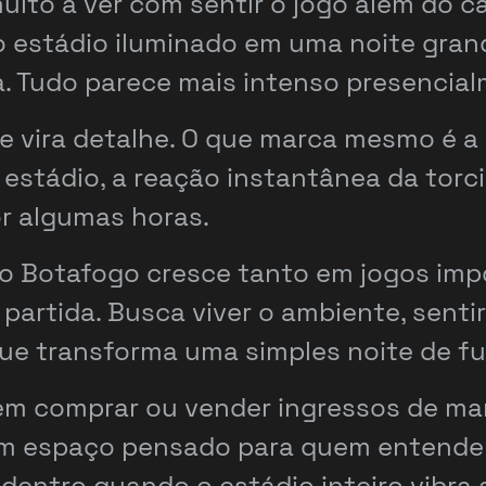
muito a ver com sentir o jogo além do 
 estádio iluminado em uma noite grande
. Tudo parece mais intenso presencial
 vira detalhe. O que marca mesmo é a 
o estádio, a reação instantânea da tor
or algumas horas.
 do Botafogo cresce tanto em jogos im
partida. Busca viver o ambiente, senti
que transforma uma simples noite de f
m comprar ou vender ingressos de man
 um espaço pensado para quem entende 
lá dentro quando o estádio inteiro vibr