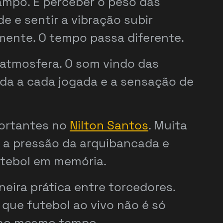
campo. É perceber o peso das
 e sentir a vibração subir
mente. O tempo passa diferente.
atmosfera. O som vindo das
cida a cada jogada e a sensação de
portantes no
Nilton Santos
. Muita
r a pressão da arquibancada e
utebol em memória.
eira prática entre torcedores.
que futebol ao vivo não é só
a ao mesmo tempo.