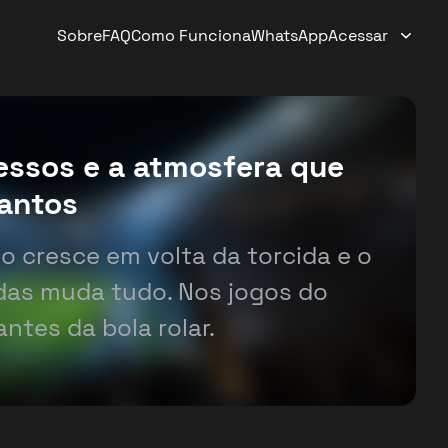
Sobre
FAQ
Como Funciona
WhatsApp
Acessar
ressos e a atmosfera que
Santos
o cresce em volta da torcida e o
das muda tudo. Nos jogos do
ntes da bola rolar.