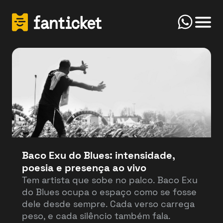
Click
Início
FanTicket
Your message
Olá! Bem-vindo(a) ao FanTicketBot. Como
Send
posso te ajudar hoje? Você deseja vender ou
comprar ingressos?
Baco Exu do Blues: intensidade,
poesia e presença ao vivo
Vender
Comprar
Tem artista que sobe no palco. Baco Exu
do Blues ocupa o espaço como se fosse
dele desde sempre. Cada verso carrega
peso, e cada silêncio também fala.