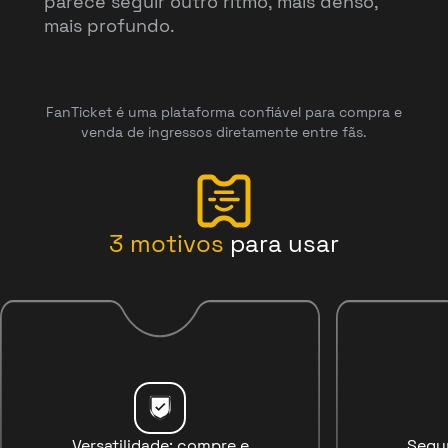
parece seguir outro ritmo, mais denso,
mais profundo.
FanTicket é uma plataforma confiável para compra e
venda de ingressos diretamente entre fãs.
3
motivos
para usar
Versatilidade: compre e
Segu