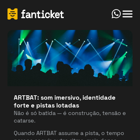
Click
Início
FanTicket
Your message
Olá! Bem-vindo(a) ao FanTicketBot. Como
Send
posso te ajudar hoje? Você deseja vender ou
comprar ingressos?
ARTBAT: som imersivo, identidade
forte e pistas lotadas
Vender
Comprar
Não é só batida — é construção, tensão e
catarse.
Quando ARTBAT assume a pista, o tempo