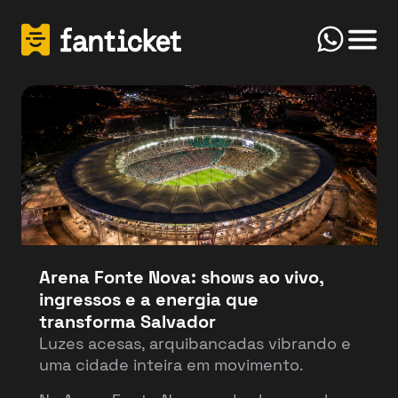
Click
Início
FanTicket
Your message
Olá! Bem-vindo(a) ao FanTicketBot. Como
Send
posso te ajudar hoje? Você deseja vender ou
comprar ingressos?
Arena Fonte Nova: shows ao vivo,
ingressos e a energia que
Vender
Comprar
transforma Salvador
Luzes acesas, arquibancadas vibrando e
uma cidade inteira em movimento.