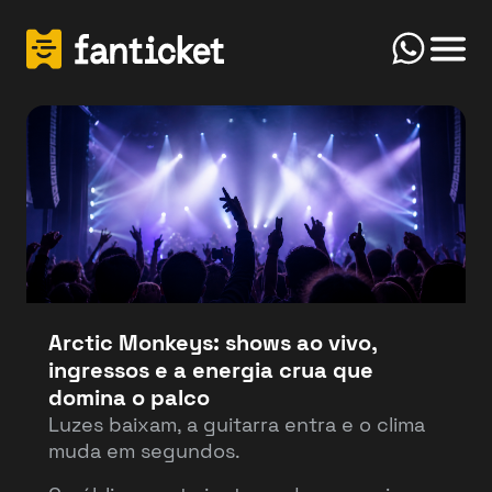
Click
Início
FanTicket
Your message
Olá! Bem-vindo(a) ao FanTicketBot. Como
Send
posso te ajudar hoje? Você deseja vender ou
comprar ingressos?
Arctic Monkeys: shows ao vivo,
ingressos e a energia crua que
Vender
Comprar
domina o palco
Luzes baixam, a guitarra entra e o clima
muda em segundos.