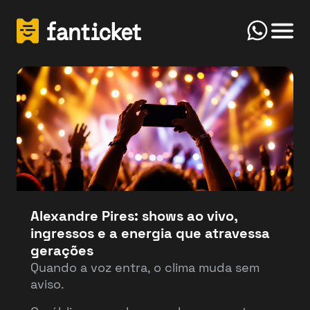
Click
Início
FanTicket
Your message
Olá! Bem-vindo(a) ao FanTicketBot. Como
Send
posso te ajudar hoje? Você deseja vender ou
comprar ingressos?
Alexandre Pires: shows ao vivo,
ingressos e a energia que atravessa
Vender
Comprar
gerações
Quando a voz entra, o clima muda sem
aviso.