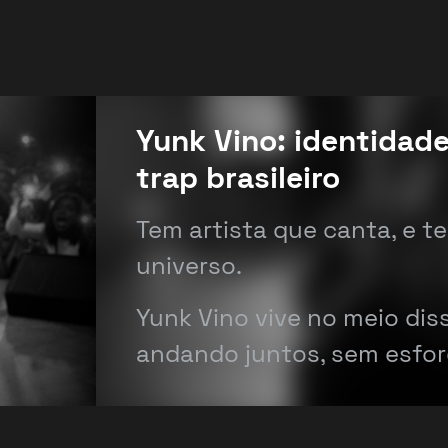
Yunk Vino: identidade
trap brasileiro
Tem artista que canta, e t
universo.
Yunk Vino vive no meio di
andando juntos, sem esfor