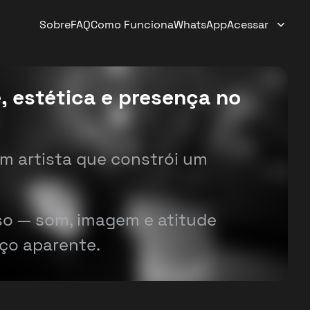
Sobre
FAQ
Como Funciona
WhatsApp
Acessar
, estética e presença no
em artista que constrói um
sso — som, imagem e atitude
ço aparente.